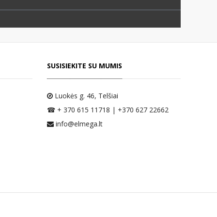
SUSISIEKITE SU MUMIS
Luokės g. 46
, Telšiai
☎ + 370 615 11718 | +370 627 22662
info@elmega.lt