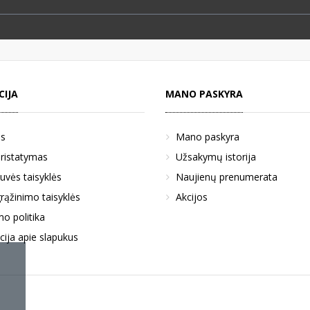
CIJA
MANO PASKYRA
us
Mano paskyra
pristatymas
Užsakymų istorija
uvės taisyklės
Naujienų prenumerata
rąžinimo taisyklės
Akcijos
o politika
cija apie slapukus