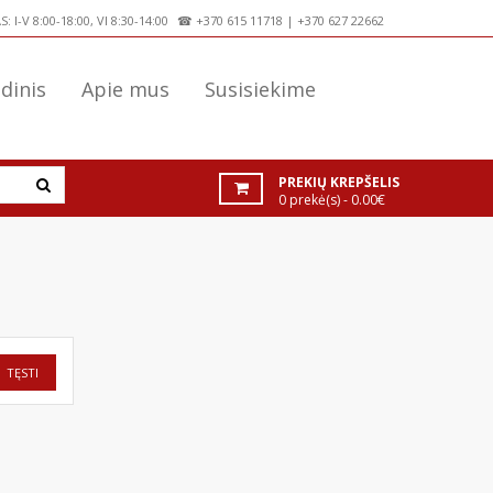
 I-V 8:00-18:00, VI 8:30-14:00
☎
+370 615 11718
|
+370 627 22662
dinis
Apie mus
Susisiekime
PREKIŲ KREPŠELIS
0 prekė(s) - 0.00€
TĘSTI