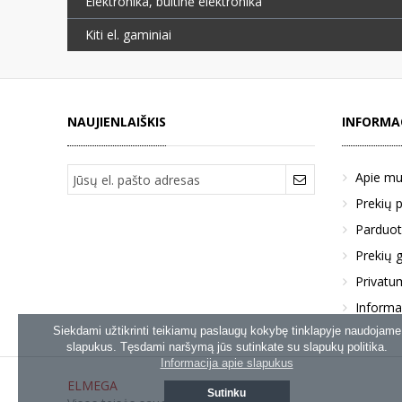
Elektronika, buitinė elektronika
Kiti el. gaminiai
NAUJIENLAIŠKIS
INFORMA
Apie m
Prekių 
Parduot
Prekių g
Privatum
Informa
Siekdami užtikrinti teikiamų paslaugų kokybę tinklapyje naudojame
slapukus. Tęsdami naršymą jūs sutinkate su slapukų politika.
Informacija apie slapukus
ELMEGA
Sutinku