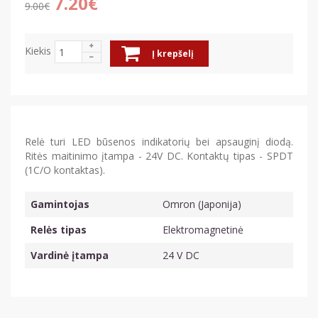
7.20€
9.00€
Kiekis
Į krepšelį
Relė turi LED būsenos indikatorių bei apsauginį diodą.
Ritės maitinimo įtampa - 24V DC. Kontaktų tipas - SPDT
(1C/O kontaktas).
Gamintojas
Omron (Japonija)
Relės tipas
Elektromagnetinė
Vardinė įtampa
24 V DC