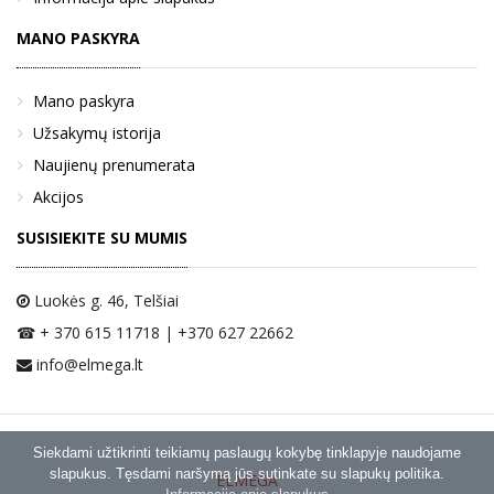
MANO PASKYRA
Mano paskyra
Užsakymų istorija
Naujienų prenumerata
Akcijos
SUSISIEKITE SU MUMIS
Luokės g. 46
, Telšiai
☎ + 370 615 11718 | +370 627 22662
info@elmega.lt
Siekdami užtikrinti teikiamų paslaugų kokybę tinklapyje naudojame
slapukus. Tęsdami naršymą jūs sutinkate su slapukų politika.
ELMEGA