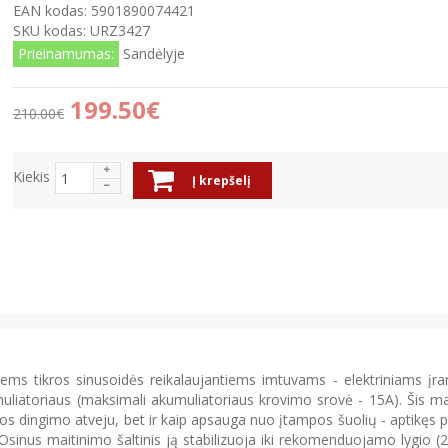
EAN kodas:
5901890074421
SKU kodas:
URZ3427
Prieinamumas:
Sandėlyje
199.50€
210.00€
Kiekis
Į krepšelį
siems tikros sinusoidės reikalaujantiems imtuvams - elektriniams įr
muliatoriaus (maksimali akumuliatoriaus krovimo srovė - 15A). Šis m
tros dingimo atveju, bet ir kaip apsauga nuo įtampos šuolių - aptikęs 
Osinus maitinimo šaltinis ją stabilizuoja iki rekomenduojamo lygio 