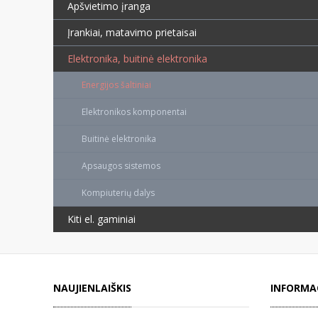
Apšvietimo įranga
Įrankiai, matavimo prietaisai
Elektronika, buitinė elektronika
Energijos šaltiniai
Elektronikos komponentai
Buitinė elektronika
Apsaugos sistemos
Kompiuterių dalys
Kiti el. gaminiai
NAUJIENLAIŠKIS
INFORMA