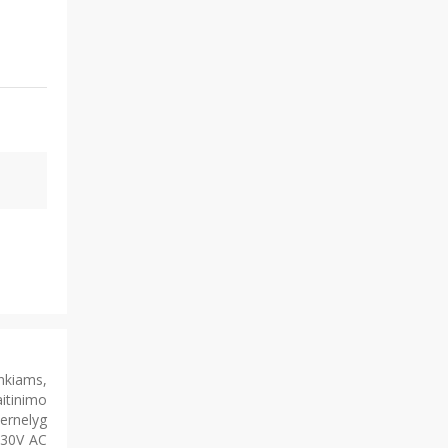
ankiams,
aitinimo
pernelyg
(230V AC