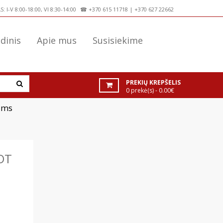
 I-V 8:00-18:00, VI 8:30-14:00
☎
+370 615 11718
|
+370 627 22662
dinis
Apie mus
Susisiekime
PREKIŲ KREPŠELIS
0 prekė(s) - 0.00€
ams
OT