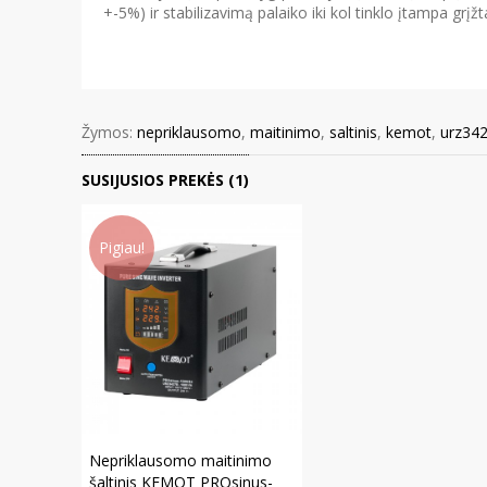
+-5%) ir stabilizavimą palaiko iki kol tinklo įtampa grįžta
Žymos:
nepriklausomo
,
maitinimo
,
saltinis
,
kemot
,
urz34
SUSIJUSIOS PREKĖS (1)
Pigiau!
Nepriklausomo maitinimo
šaltinis KEMOT PROsinus-