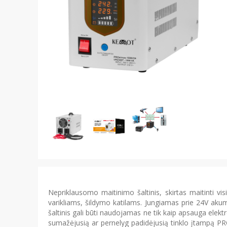
Nepriklausomo maitinimo šaltinis, skirtas maitinti vi
varikliams, šildymo katilams. Jungiamas prie 24V aku
šaltinis gali būti naudojamas ne tik kaip apsauga elek
sumažėjusią ar pernelyg padidėjusią tinklo įtampą PR