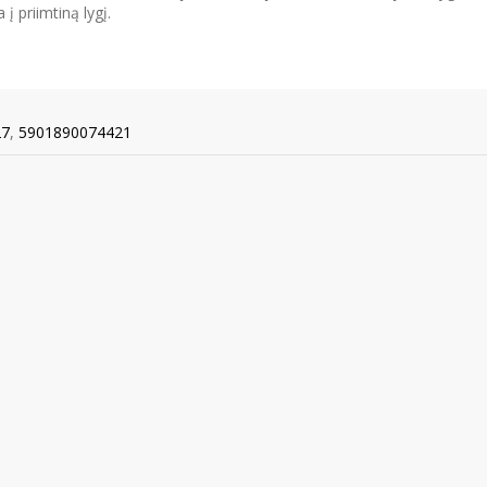
 į priimtiną lygį.
27
,
5901890074421