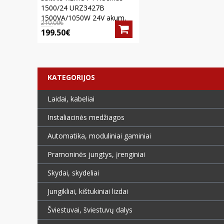
1500/24 URZ3427B
1500VA/1050W 24V akum.
210.00€
199.50€
KATEGORIJOS
Laidai, kabeliai
Instaliacinės medžiagos
Automatika, moduliniai gaminiai
Pramoninės jungtys, įrenginiai
Skydai, skydeliai
Jungikliai, kištukiniai lizdai
Šviestuvai, šviestuvų dalys