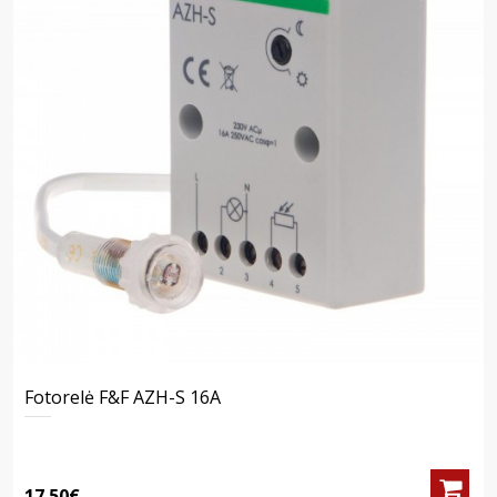
Fotorelė F&F AZH-S 16A
17.50€