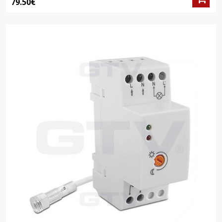
79.50€