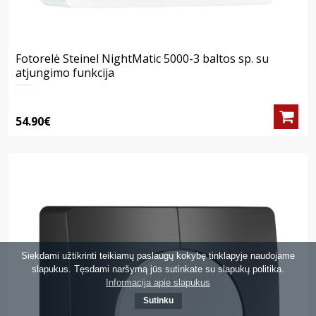
Fotorelė Steinel NightMatic 5000-3 baltos sp. su
atjungimo funkcija
54.90€
Siekdami užtikrinti teikiamų paslaugų kokybę tinklapyje naudojame
slapukus. Tęsdami naršymą jūs sutinkate su slapukų politika.
Informacija apie slapukus
Sutinku