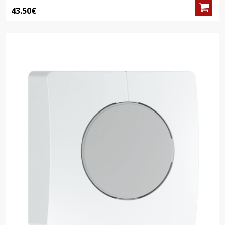
43.50€