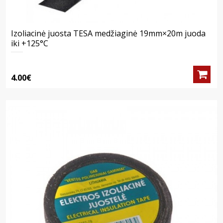
Izoliacinė juosta TESA medžiaginė 19mm×20m juoda
iki +125°C
4.00€