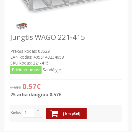
Jungtis WAGO 221-415
Prekės kodas:
03529
EAN kodas:
4055143234658
SKU kodas:
221-415
Prieinamumas:
Sandėlyje
0.57€
0.63€
25 arba daugiau 0.57€
Kiekis
Į krepšelį