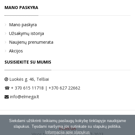
MANO PASKYRA
Mano paskyra
Užsakymų istorija
Naujienų prenumerata
Akcijos
SUSISIEKITE SU MUMIS
Luokės g. 46
, Telšiai
☎ + 370 615 11718 | +370 627 22662
info@elmega.lt
Siekdami užtikrinti teikiamų paslaugų kokybę tinklapyje naudojame
slapukus. Tęsdami naršymą jūs sutinkate su slapukų politika.
ELMEGA
Informacija apie slapukus
Visos teisės saugomos © 2017-2023