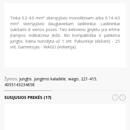
Tinka 0.2-4.0 mm² skerspjūvio monolitiniam arba 0.14-4.0
mm² skerspjūvio daugiavieliam laidininkui. Laidininkai
sukišami iš vienos pusės. Ties kiekvienu gnybtu yra ertmė
įtampos indikatoriui įkišti. Itin kompaktiška ir patikima
jungtis. Kaina nurodyta už 1 vnt. Pakuotėje (dėžutė) - 25
vnt. Gamintojas - WAGO (Vokietija).
Žymos:
jungtis
,
jungimo kaladele
,
wago
,
221-415
,
4055143234658
‹
›
SUSIJUSIOS PREKĖS (17)