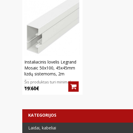
Instaliacinis lovelis Legrand
Mosaic 50x100, 45x45mm
lizdų sistemoms, 2m
Šis produktas turi minimalų
kiekį 1 2
19.60€
KATEGORIJOS
Laidai, kabeliai