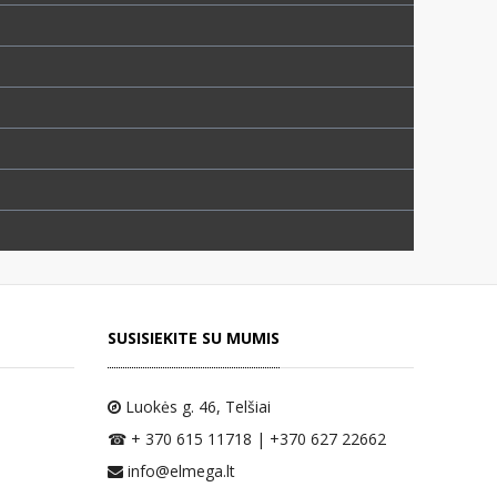
SUSISIEKITE SU MUMIS
Luokės g. 46
, Telšiai
☎ + 370 615 11718 | +370 627 22662
info@elmega.lt