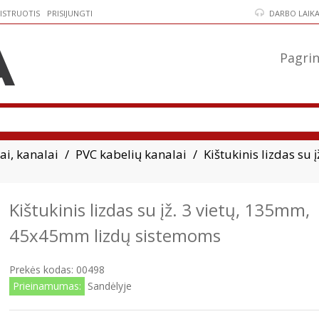
ISTRUOTIS
PRISIJUNGTI
DARBO LAIKAS:
Pagrin
ai, kanalai
PVC kabelių kanalai
Kištukinis lizdas s
Kištukinis lizdas su įž. 3 vietų, 135mm,
45x45mm lizdų sistemoms
Prekės kodas:
00498
Prieinamumas:
Sandėlyje