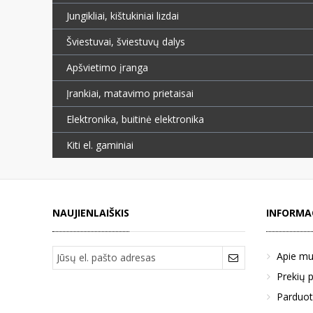
Jungikliai, kištukiniai lizdai
Šviestuvai, šviestuvų dalys
Apšvietimo įranga
Įrankiai, matavimo prietaisai
Elektronika, buitinė elektronika
Kiti el. gaminiai
NAUJIENLAIŠKIS
INFORMA
Apie m
Prekių 
Parduot