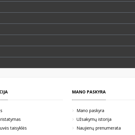
CIJA
MANO PASKYRA
us
Mano paskyra
pristatymas
Užsakymų istorija
uvės taisyklės
Naujienų prenumerata