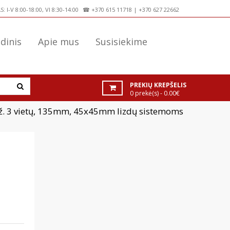
 I-V 8:00-18:00, VI 8:30-14:00
☎
+370 615 11718
|
+370 627 22662
dinis
Apie mus
Susisiekime
PREKIŲ KREPŠELIS
0 prekė(s) - 0.00€
u įž. 3 vietų, 135mm, 45x45mm lizdų sistemoms