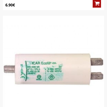
6.90€