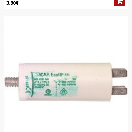
3.80€