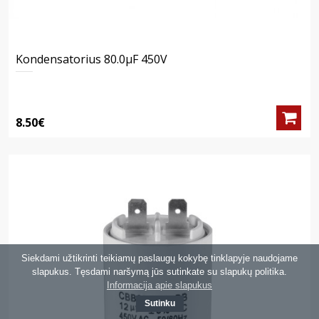
Kondensatorius 80.0μF 450V
8.50€
Siekdami užtikrinti teikiamų paslaugų kokybę tinklapyje naudojame
slapukus. Tęsdami naršymą jūs sutinkate su slapukų politika.
Informacija apie slapukus
Sutinku