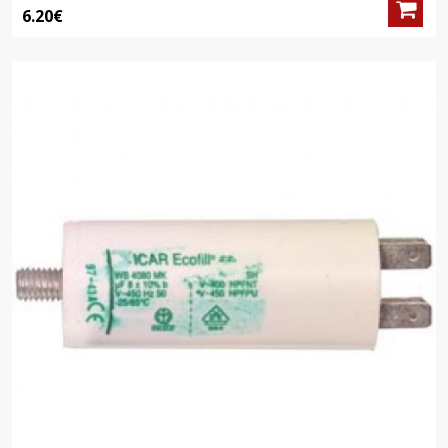
6.20€