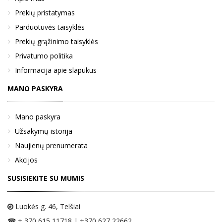
Prekių pristatymas
Parduotuvės taisyklės
Prekių grąžinimo taisyklės
Privatumo politika
Informacija apie slapukus
MANO PASKYRA
Mano paskyra
Užsakymų istorija
Naujienų prenumerata
Akcijos
SUSISIEKITE SU MUMIS
Luokės g. 46
, Telšiai
☎ + 370 615 11718 | +370 627 22662