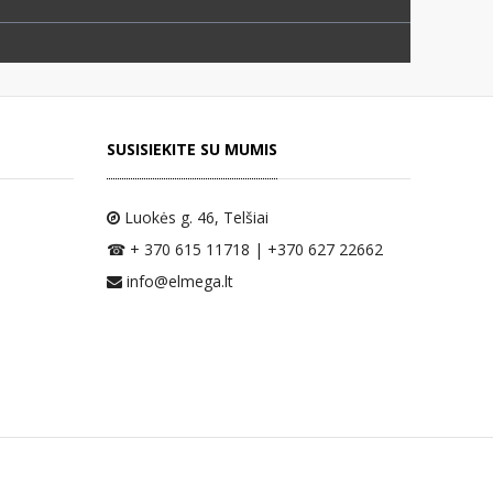
SUSISIEKITE SU MUMIS
Luokės g. 46
, Telšiai
☎ + 370 615 11718 | +370 627 22662
info@elmega.lt