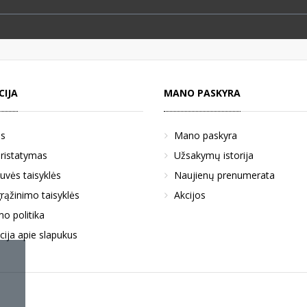
CIJA
MANO PASKYRA
us
Mano paskyra
pristatymas
Užsakymų istorija
uvės taisyklės
Naujienų prenumerata
rąžinimo taisyklės
Akcijos
o politika
cija apie slapukus