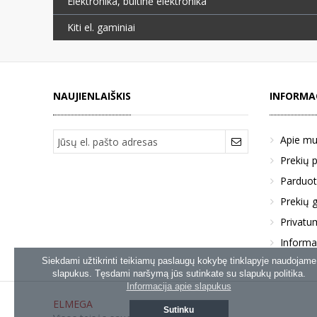
Elektronika, buitinė elektronika
Kiti el. gaminiai
NAUJIENLAIŠKIS
INFORMA
Apie m
Prekių 
Parduot
Prekių g
Privatum
Informa
Siekdami užtikrinti teikiamų paslaugų kokybę tinklapyje naudojame
slapukus. Tęsdami naršymą jūs sutinkate su slapukų politika.
Informacija apie slapukus
ELMEGA
Sutinku