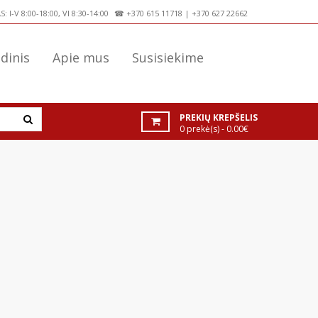
 I-V 8:00-18:00, VI 8:30-14:00
☎
+370 615 11718
|
+370 627 22662
dinis
Apie mus
Susisiekime
PREKIŲ KREPŠELIS
0 prekė(s) - 0.00€