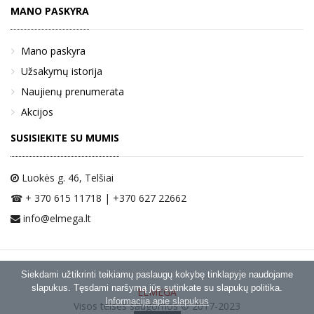
MANO PASKYRA
Mano paskyra
Užsakymų istorija
Naujienų prenumerata
Akcijos
SUSISIEKITE SU MUMIS
Luokės g. 46
, Telšiai
☎ + 370 615 11718 | +370 627 22662
info@elmega.lt
Siekdami užtikrinti teikiamų paslaugų kokybę tinklapyje naudojame
slapukus. Tęsdami naršymą jūs sutinkate su slapukų politika.
ELMEGA
Informacija apie slapukus
Visos teisės saugomos © 2017-2023